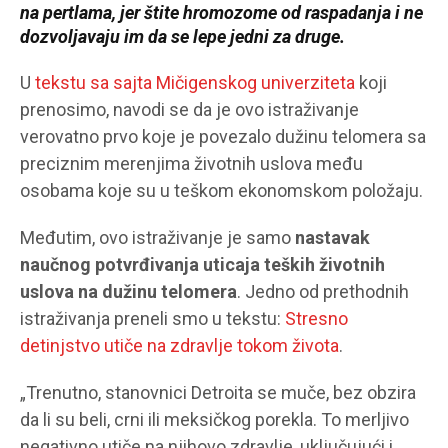
na pertlama, jer štite hromozome od raspadanja i ne
dozvoljavaju im da se lepe jedni za druge.
U
tekstu sa sajta Mičigenskog univerziteta
koji
prenosimo, navodi se da je ovo istraživanje
verovatno prvo koje je povezalo dužinu telomera sa
preciznim merenjima životnih uslova među
osobama koje su u teškom ekonomskom položaju.
Međutim, ovo istraživanje je samo
nastavak
naučnog potvrđivanja uticaja teških životnih
uslova na dužinu telomera
. Jedno od prethodnih
istraživanja preneli smo u tekstu:
Stresno
detinjstvo utiče na zdravlje tokom života
.
„Trenutno, stanovnici Detroita se muče, bez obzira
da li su beli, crni ili meksičkog porekla. To merljivo
negativno utiče na njihovo zdravlje, uključujući i