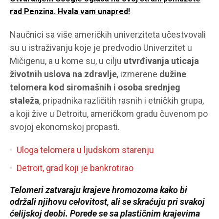
rad Penzina. Hvala vam unapred!
Naučnici sa više američkih univerziteta učestvovali
su u istraživanju koje je predvodio Univerzitet u
Mičigenu, a u kome su, u cilju
utvrđivanja uticaja
životnih uslova na zdravlje
, izmerene
dužine
telomera kod siromašnih i osoba srednjeg
staleža
, pripadnika različitih rasnih i etničkih grupa,
a koji žive u Detroitu, američkom gradu čuvenom po
svojoj ekonomskoj propasti.
Uloga telomera u ljudskom starenju
Detroit, grad koji je bankrotirao
Telomeri
zatvaraju krajeve hromozoma kako bi
održali njihovu celovitost, ali se skraćuju pri svakoj
ćelijskoj deobi. Porede se sa plastičnim krajevima