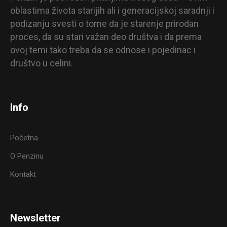
oblastima života starijih ali i generacijskoj saradnji i
podizanju svesti o tome da je starenje prirodan
proces, da su stari važan deo društva i da prema
ovoj temi tako treba da se odnose i pojedinac i
društvo u celini.
Info
Početna
O Penzinu
Kontakt
Newsletter