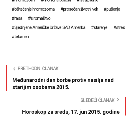
hromozomi
hronične bolesti
istraživanje
oštećenje hromozoma
prosečan životni vek
pušenje
rasa
siromaštvo
Sjedinjene Američke Države SAD Amerika
starenje
stres
telomeri
PRETHODNI ČLANAK
Međunarodni dan borbe protiv nasilja nad
starijim osobama 2015.
SLEDEĆI ČLANAK
Horoskop za sredu, 17. jun 2015. godine