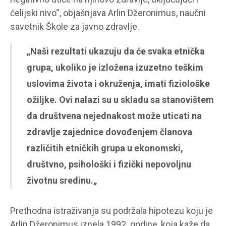
ćelijski nivo“, objašnjava Arlin Džeronimus, naučni
savetnik Škole za javno zdravlje.
„
Naši rezultati ukazuju da će svaka etnička
grupa, ukoliko je izložena izuzetno teškim
uslovima života i okruženja, imati fiziološke
ožiljke. Ovi nalazi su u skladu sa stanovištem
da društvena nejednakost može uticati na
zdravlje zajednice dovođenjem članova
različitih etničkih grupa u ekonomski,
društvno, psihološki i fizički nepovoljnu
životnu sredinu.
„
Prethodna istraživanja su podržala hipotezu koju je
Arlin Džeronimus iznela 1992. godine, koja kaže da