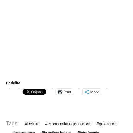
Podelite:
Print
More
Tags:
Detroit
ekonomska nejednakost
gojaznost