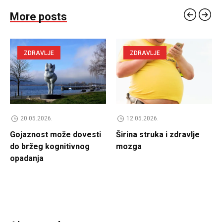
More posts
ZDRAVLJE
ZDRAVLJE
20.05.2026.
12.05.2026.
Gojaznost može dovesti
Širina struka i zdravlje
do bržeg kognitivnog
mozga
opadanja