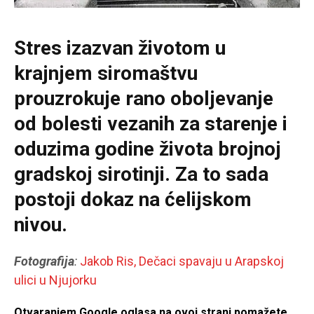
Stres izazvan životom u
krajnjem siromaštvu
prouzrokuje rano oboljevanje
od bolesti vezanih za starenje i
oduzima godine života brojnoj
gradskoj sirotinji. Za to sada
postoji dokaz na ćelijskom
nivou.
Fotografija
:
Jakob Ris, Dečaci spavaju u Arapskoj
ulici u Njujorku
Otvaranjem Google oglasa na ovoj strani pomažete