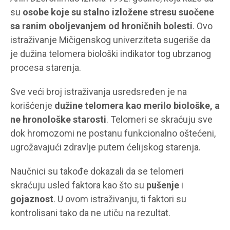
su
osobe koje su stalno izložene stresu suočene
sa ranim oboljevanjem od hroničnih bolesti
. Ovo
istraživanje Mičigenskog univerziteta sugeriše da
je dužina telomera biološki indikator tog ubrzanog
procesa starenja.
Sve veći broj istraživanja usredsređen je na
korišćenje
dužine telomera kao merilo biološke, a
ne hronološke starosti
. Telomeri se skraćuju sve
dok hromozomi ne postanu funkcionalno oštećeni,
ugrožavajući zdravlje putem ćelijskog starenja.
Naučnici su takođe dokazali da se telomeri
skraćuju usled faktora kao što su
pušenje
i
gojaznost
. U ovom istraživanju, ti faktori su
kontrolisani tako da ne utiču na rezultat.