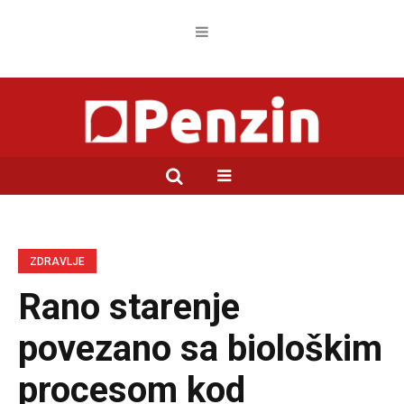
ZDRAVLJE
Rano starenje
povezano sa biološkim
procesom kod