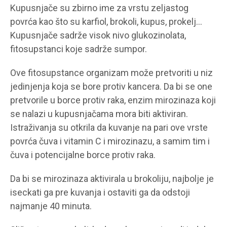
Kupusnjače su zbirno ime za vrstu zeljastog
povrća kao što su karfiol, brokoli, kupus, prokelj…
Kupusnjače sadrže visok nivo glukozinolata,
fitosupstanci koje sadrže sumpor.
Ove fitosupstance organizam može pretvoriti u niz
jedinjenja koja se bore protiv kancera. Da bi se one
pretvorile u borce protiv raka, enzim mirozinaza koji
se nalazi u kupusnjačama mora biti aktiviran.
Istraživanja su otkrila da kuvanje na pari ove vrste
povrća čuva i vitamin C i mirozinazu, a samim tim i
čuva i potencijalne borce protiv raka.
Da bi se mirozinaza aktivirala u brokoliju, najbolje je
iseckati ga pre kuvanja i ostaviti ga da odstoji
najmanje 40 minuta.