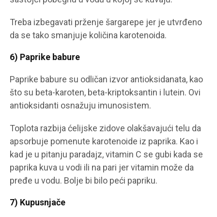
Treba izbegavati prženje šargarepe jer je utvrđeno
da se tako smanjuje količina karotenoida.
6) Paprike babure
Paprike babure su odličan izvor antioksidanata, kao
što su beta-karoten, beta-kriptoksantin i lutein. Ovi
antioksidanti osnažuju imunosistem.
Toplota razbija ćelijske zidove olakšavajući telu da
apsorbuje pomenute karotenoide iz paprika. Kao i
kad je u pitanju paradajz, vitamin C se gubi kada se
paprika kuva u vodi ili na pari jer vitamin može da
pređe u vodu. Bolje bi bilo peći papriku.
7) Kupusnjače