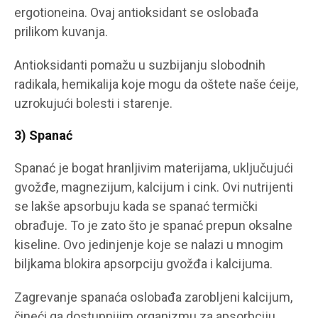
ergotioneina. Ovaj antioksidant se oslobađa
prilikom kuvanja.
Antioksidanti pomažu u suzbijanju slobodnih
radikala, hemikalija koje mogu da oštete naše ćeije,
uzrokujući bolesti i starenje.
3) Spanać
Spanać je bogat hranljivim materijama, uključujući
gvožđe, magnezijum, kalcijum i cink. Ovi nutrijenti
se lakše apsorbuju kada se spanać termički
obrađuje. To je zato što je spanać prepun oksalne
kiseline. Ovo jedinjenje koje se nalazi u mnogim
biljkama blokira apsorpciju gvožđa i kalcijuma.
Zagrevanje spanaća oslobađa zarobljeni kalcijum,
čineći ga dostupnijim organizmu za apsorbciju.