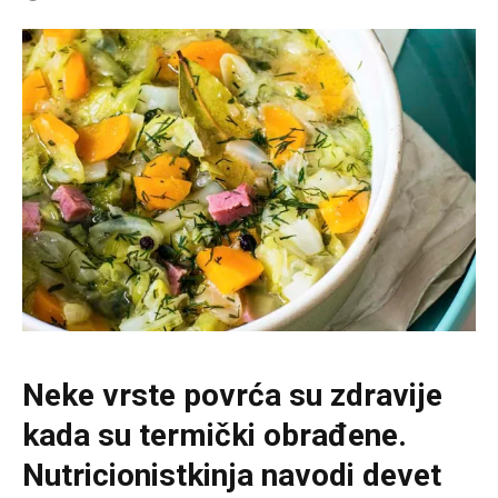
Neke vrste povrća su zdravije
kada su termički obrađene.
Nutricionistkinja navodi devet