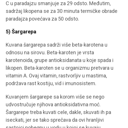
C u paradajzu smanjuje za 29 odsto. Međutim,
sadržaj likopena se za 30 minuta termičke obrade
paradajza povećava za 50 odsto.
5) Šargarepa
Kuvana šargarepa sadrži više beta-karotena u
odnosu na sirovu. Beta-karoten je vrsta
karotenoida, grupe antioksidanata u koje spada i
likopen. Beta-karoten se u organizmu pretvara u
vitamin A. Ovaj vitamin, rastvorljiv u mastima,
podržava rast kostiju, vid i imunosistem.
Kuvanjem šargarepe sa korom više se nego
udvostručuje njihova antioksidativna moć.
Šargarepe treba kuvati cele, dakle, skuvati ih pa
iseckati, jer se tako sprečava da ovi hranljivi
sastojci pobegnu u vodu u kojoj se kuvaju.