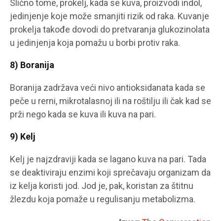
Slično tome, prokelj, kada se kuva, proizvodi indol,
jedinjenje koje može smanjiti rizik od raka. Kuvanje
prokelja takođe dovodi do pretvaranja glukozinolata
u jedinjenja koja pomažu u borbi protiv raka.
8) Boranija
Boranija zadržava veći nivo antioksidanata kada se
peče u rerni, mikrotalasnoj ili na roštilju ili čak kad se
prži nego kada se kuva ili kuva na pari.
9) Kelj
Kelj je najzdraviji kada se lagano kuva na pari. Tada
se deaktiviraju enzimi koji sprečavaju organizam da
iz kelja koristi jod. Jod je, pak, koristan za štitnu
žlezdu koja pomaže u regulisanju metabolizma.