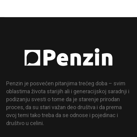
Penzin je posvećen pitanjima trećeg doba – svim
oblastima života starijih ali i generacijskoj saradnji i
podizanju svesti o tome da je starenje prirodan
proces, da su stari važan deo društva i da prema
ovoj temi tako treba da se odnose i pojedinac i
društvo u celini.