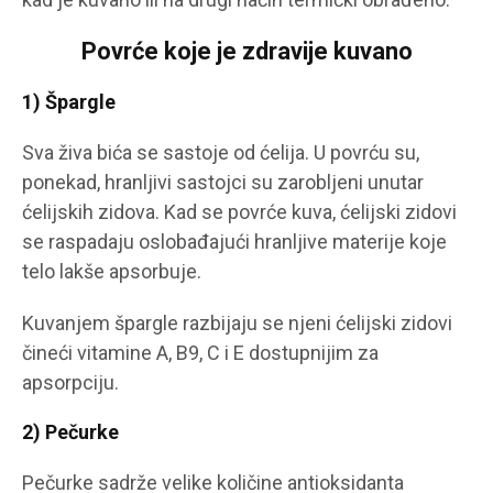
Povrće koje je zdravije kuvano
1) Špargle
Sva živa bića se sastoje od ćelija. U povrću su,
ponekad, hranljivi sastojci su zarobljeni unutar
ćelijskih zidova. Kad se povrće kuva, ćelijski zidovi
se raspadaju oslobađajući hranljive materije koje
telo lakše apsorbuje.
Kuvanjem špargle razbijaju se njeni ćelijski zidovi
čineći vitamine A, B9, C i E dostupnijim za
apsorpciju.
2) Pečurke
Pečurke sadrže velike količine antioksidanta