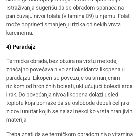
Istraživanja sugerišu da se obradom spanaća na
pari čuvaju nivoi folata (vitamina B9) u njemu. Folat
može doprineti smanjenju rizika od nekih vrsta
karcinoma.
4) Paradajz
Termička obrada, bez obzira na vrstu metode,
značajno povećava nivo antioksidanta likopena u
paradajzu. Likopen se povezuje sa smanjenim
rizikom od hroničnih bolesti, uključujući bolesti srca
i rak. Do povećanja nivoa likopena dolazi usled
toplote koja pomaže da se oslobode debeli ćelijski
zidovi unutar kojih se nalazi nekoliko vrsta hranljivih
materija.
Treba znati da se termičkom obradom nivo vitamina