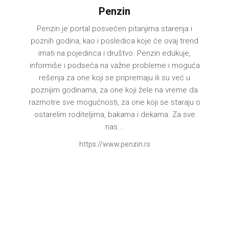
Penzin
Penzin je portal posvećen pitanjima starenja i
poznih godina, kao i posledica koje će ovaj trend
imati na pojedinca i društvo. Penzin edukuje,
informiše i podseća na važne probleme i moguća
rešenja za one koji se pripremaju ili su već u
poznijim godinama, za one koji žele na vreme da
razmotre sve mogućnosti, za one koji se staraju o
ostarelim roditeljima, bakama i dekama. Za sve
nas...
https://www.penzin.rs