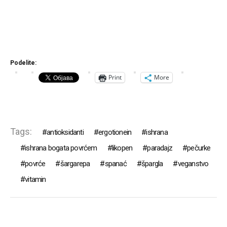
Podelite:
Print
More
Tags:
antioksidanti
ergotionein
ishrana
ishrana bogata povrćem
likopen
paradajz
pečurke
povrće
šargarepa
spanać
špargla
veganstvo
vitamin