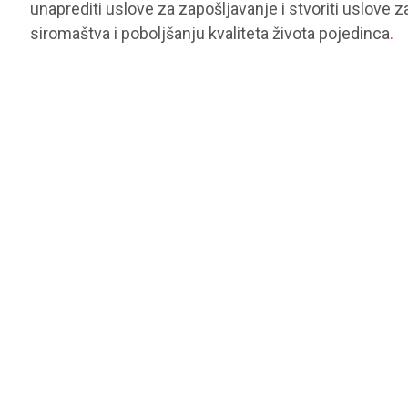
unaprediti uslove za zapošljavanje i stvoriti uslove 
siromaštva i poboljšanju kvaliteta života pojedinca
.