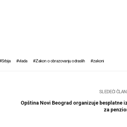
Srbija
vlada
Zakon o obrazovanju odraslih
zakoni
SLEDEĆI ČLA
Opština Novi Beograd organizuje besplatne i
za penzio