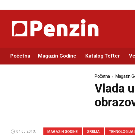
Početna
Magazin Godine
Katalog Tefter
Ve
Početna
Magazin G
Vlada u
obrazov
04.05.2013.
MAGAZIN GODINE
SRBIJA
TEHNOLOGIJA 