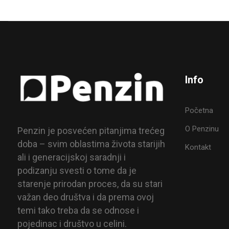
Info
Početna
O Penzinu
Penzin je posvećen pitanjima trećeg
doba – svim oblastima života starijih
Kontakt
ali i generacijskoj saradnji i
podizanju svesti o tome da je
starenje prirodan proces, da su stari
važan deo društva i da prema ovoj
temi tako treba da se odnose i
pojedinac i društvo u celini.