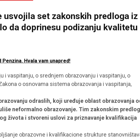
e usvojila set zakonskih predloga iz
alo da doprinesu podizanju kvalitetu 
.
d Penzina. Hvala vam unapred!
i vaspitanju, o srednjem obrazovanju i vaspitanju, o
 Zakona o osnovama sistema obrazovanja i vaspitanja,
obrazovanju odraslih, koji uređuje oblast obrazovanja o
reguliše neformalno obrazovanje. Tim zakonskim predl
 života i stvoreni uslovi za priznavanje kvalifikacija
ljšanje obrazovne i kvalifikacione strukture stanovništav