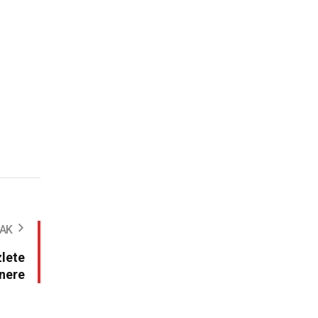
NAK
zlete
nere