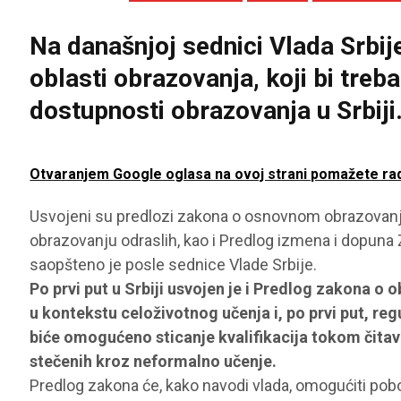
Na današnjoj sednici Vlada Srbij
oblasti obrazovanja, koji bi treb
dostupnosti obrazovanja u Srbiji
Otvaranjem Google oglasa na ovoj strani pomažete ra
Usvojeni su predlozi zakona o osnovnom obrazovanju 
obrazovanju odraslih, kao i Predlog izmena i dopuna
saopšteno je posle sednice Vlade Srbije.
Po prvi put u Srbiji usvojen je i Predlog zakona o 
u kontekstu celoživotnog učenja i, po prvi put, 
biće omogućeno sticanje kvalifikacija tokom čitavog
stečenih kroz neformalno učenje.
Predlog zakona će, kako navodi vlada, omogućiti pobo