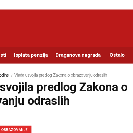
sti
Isplata penzija
Draganova nagrada
Ostalo
odine
Vlada usvojila predlog Zakona o obrazovanju odraslih
svojila predlog Zakona o
anju odraslih
I OBRAZOVANJE