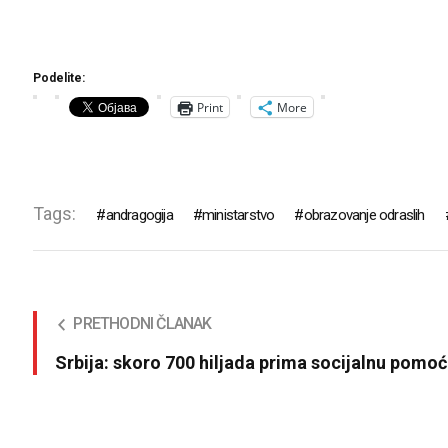
Podelite:
Print
More
Tags:
andragogija
ministarstvo
obrazovanje odraslih
PRETHODNI ČLANAK
Srbija: skoro 700 hiljada prima socijalnu pomoć