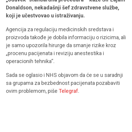
Donaldson, nekadašnji šef zdravstvene službe,
koji je učestvovao u istraživanju.
Agencija za regulaciju medicinskih sredstava i
proizvoda takođe je dobila informaciju o rizicima, ali
je samo upozorila hirurge da smanje rizike kroz
„procenu pacijenata i reviziju anestestika i
operacionih tehnika“.
Sada se oglasio i NHS objavom da će se u saradnji
sa grupama za bezbednost pacijenata pozabaviti
ovim problemom, piše
Telegraf
.