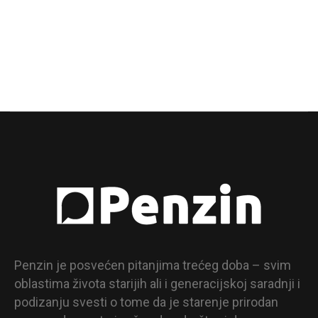
Penzin je posvećen pitanjima trećeg doba – svim
oblastima života starijih ali i generacijskoj saradnji i
podizanju svesti o tome da je starenje prirodan