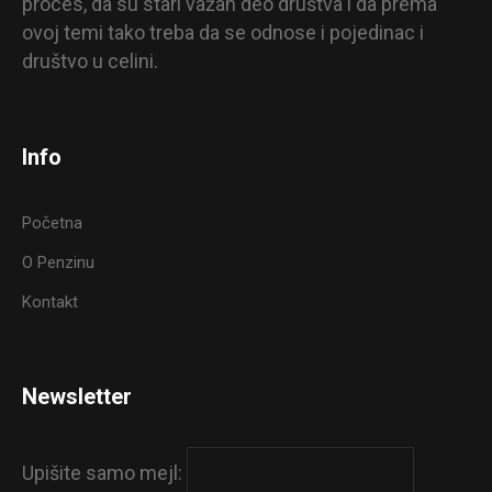
proces, da su stari važan deo društva i da prema
ovoj temi tako treba da se odnose i pojedinac i
društvo u celini.
Info
Početna
O Penzinu
Kontakt
Newsletter
Upišite samo mejl: