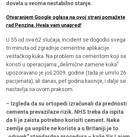
dovela u veoma nestabilno stanje.
Otvaranjem Google oglasa na ovoj strani pomažete
rad Penzina. Hvala vam unapred!
U 55 od ova 62 slučaja, incident se dogodio svega
tri minuta od zgradnje cementne aplikacije
veštačkog kuka. Na problem sa cementom koji se
koristi u operacijama „delimične zamene kuka“
upozoravano je još 2009. godine (tada je umrlo 26
pacijenata), ali danas, pet godina kasnije, i dalje se
nastavlja sa ovom praksom.
– Izgleda da su ortopedi izračunali da prednosti
cementa prevazilaze rizik. NHS treba da ispita
da li je zaista potrebno korisiti cement. Neke
zemlje ga uopšte ne koriste a u Britaniji je to
„oduvek“ standardna procedura – kaže Sir Lajam