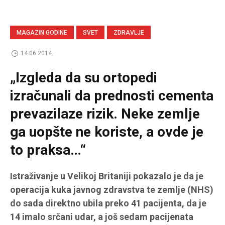
MAGAZIN GODINE
SVET
ZDRAVLJE
14.06.2014.
„Izgleda da su ortopedi
izračunali da prednosti cementa
prevazilaze rizik. Neke zemlje
ga uopšte ne koriste, a ovde je
to praksa…“
Istraživanje u Velikoj Britaniji pokazalo je da je
operacija kuka javnog zdravstva te zemlje (NHS)
do sada direktno ubila preko 41 pacijenta, da je
14 imalo srčani udar, a još sedam pacijenata