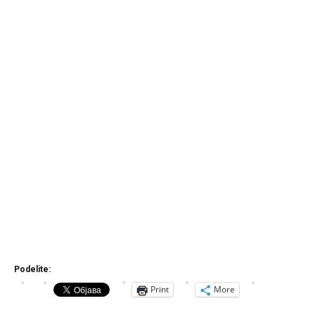
Podelite:
Print
More