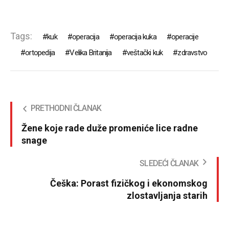
Tags:
kuk
operacija
operacija kuka
operacije
ortopedija
Velika Britanija
veštački kuk
zdravstvo
PRETHODNI ČLANAK
Žene koje rade duže promeniće lice radne
snage
SLEDEĆI ČLANAK
Češka: Porast fizičkog i ekonomskog
zlostavljanja starih