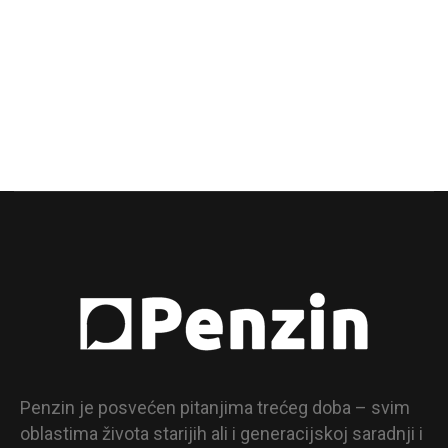
Penzin je posvećen pitanjima trećeg doba – svim
oblastima života starijih ali i generacijskoj saradnji i