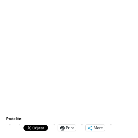
Podelite:
Print
More