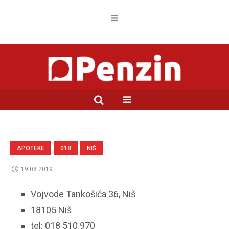
APOTEKE
018
NIŠ
19.08.2019.
Vojvode Tankošića 36, Niš
18105 Niš
tel: 018 510 970