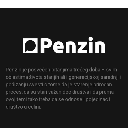
Penzin je posvećen pitanjima trećeg doba – svim
oblastima života starijih ali i generacijskoj saradnji i
podizanju svesti o tome da je starenje prirodan
proces, da su stari važan deo društva i da prema
ovoj temi tako treba da se odnose i pojedinac i
društvo u celini.