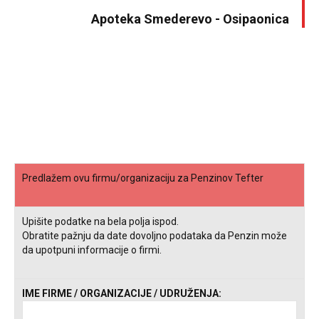
Apoteka Smederevo - Osipaonica
Predlažem ovu firmu/organizaciju za Penzinov Tefter
Upišite podatke na bela polja ispod.
Obratite pažnju da date dovoljno podataka da Penzin može
da upotpuni informacije o firmi.
IME FIRME / ORGANIZACIJE / UDRUŽENJA: