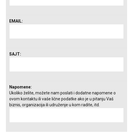
EMAIL:
SAJT:
Napomene:
Ukoliko želite, možete nam poslati i dodatne napomene o
ovom kontaktu ili vaše lične podatke ako je u pitanju Vaš
biznis, organizacija ili udruženje u kom radite, itd.