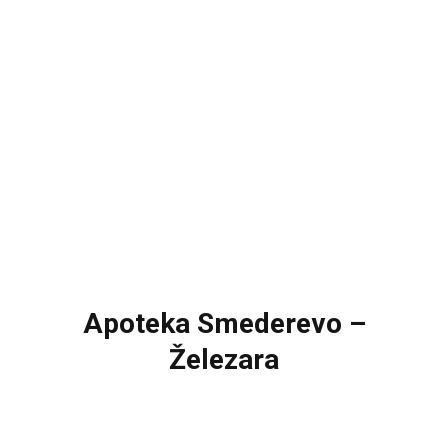
Apoteka Smederevo –
Železara