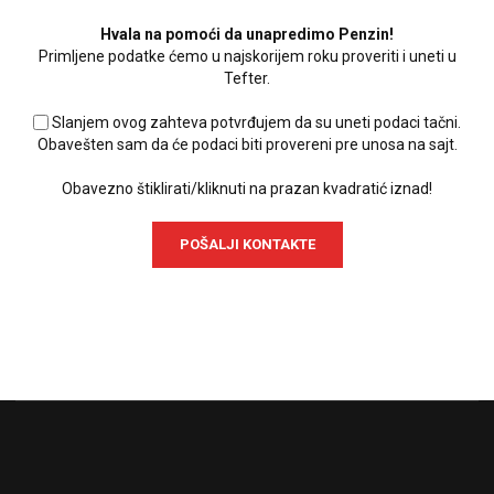
Hvala na pomoći da unapredimo Penzin!
Primljene podatke ćemo u najskorijem roku proveriti i uneti u
Tefter.
Slanjem ovog zahteva potvrđujem da su uneti podaci tačni.
Obavešten sam da će podaci biti provereni pre unosa na sajt.
Obavezno štiklirati/kliknuti na prazan kvadratić iznad!