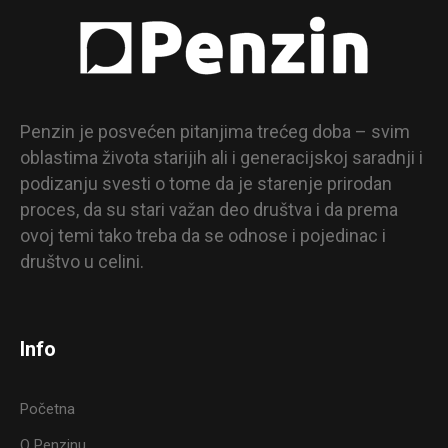
Penzin je posvećen pitanjima trećeg doba – svim
oblastima života starijih ali i generacijskoj saradnji i
podizanju svesti o tome da je starenje prirodan
proces, da su stari važan deo društva i da prema
ovoj temi tako treba da se odnose i pojedinac i
društvo u celini.
Info
Početna
O Penzinu